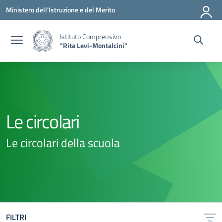
Vai ai contenuti
Vai al menu di navigazione
Vai al footer
Ministero dell'Istruzione e del Merito
Istituto Comprensivo
"Rita Levi-Montalcini"
Le circolari
Le circolari della scuola
FILTRI