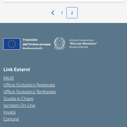
1
2
Pagina precedente
Istituto Comprensivo
"Rita Levi-Montalcini"
Noceto (Parma)
Link Esterni
MIUR
Ufficio Scolastico Regionale
Ufficio Scolastico Territoriale
Scuola in Chiaro
Iscrizioni On Line
Invalsi
Comune