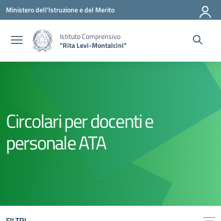
Vai ai contenuti
Vai al menu di navigazione
Vai al footer
Ministero dell'Istruzione e del Merito
Istituto Comprensivo
"Rita Levi-Montalcini"
Circolari per docenti e
personale ATA
FILTRI