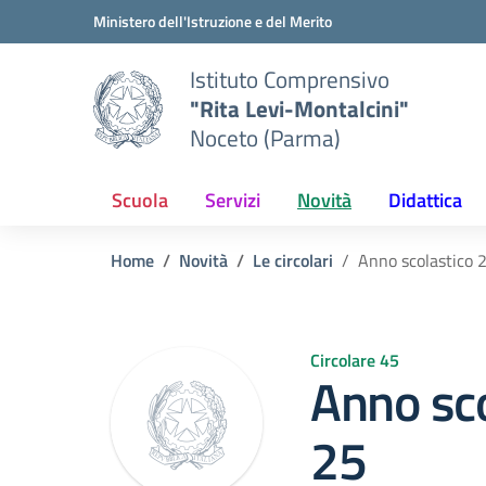
Vai ai contenuti
Vai al menu di navigazione
Vai al footer
Ministero dell'Istruzione e del Merito
Istituto Comprensivo
"Rita Levi-Montalcini"
Noceto (Parma)
Scuola
Servizi
Novità
Didattica
Home
Novità
Le circolari
Anno scolastico
Circolare 45
Anno sc
25