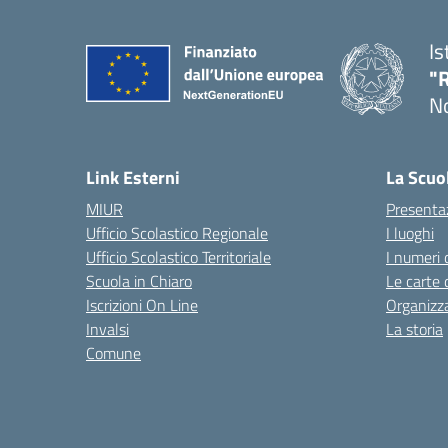
Is
"R
N
Link Esterni
La Scuo
MIUR
Presenta
Ufficio Scolastico Regionale
I luoghi
Ufficio Scolastico Territoriale
I numeri 
Scuola in Chiaro
Le carte 
Iscrizioni On Line
Organizz
Invalsi
La storia
Comune