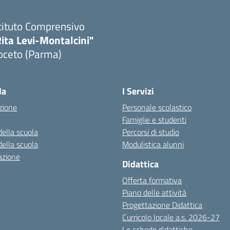
tituto Comprensivo
ita Levi-Montalcini"
oceto (Parma)
la
I Servizi
zione
Personale scolastico
Famiglie e studenti
della scuola
Percorsi di studio
della scuola
Modulistica alunni
azione
Didattica
Offerta formativa
Piano delle attività
Progettazione Didattica
Curricolo locale a.s. 2026-27
Le schede didattiche