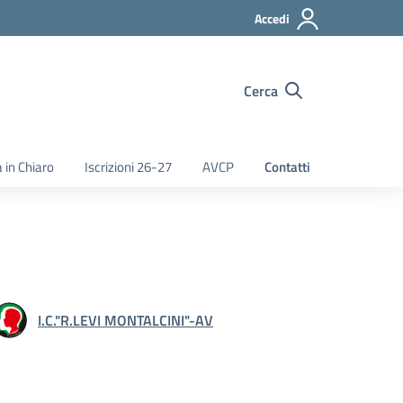
Accedi
Cerca
 in Chiaro
Iscrizioni 26-27
AVCP
Contatti
I.C."R.LEVI MONTALCINI"-AV