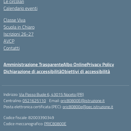
Le circolari
Calendario eventi
Classe Viva
Scuola in Chiaro
Iscrizioni 26-27
AVCP
Contatti
Amministrazione Trasparente
Albo Online
Privacy Policy
Dichiarazione di accessibilità
Obiettivi di accessibilità
Indirizzo:
Via Passo Buole 6, 43015 Noceto (PR)
Centralino:
0521625110
Email:
pric80800E@istruzione.it
Posta elettronica certificata (PEC):
pric80800e@pec.istruzione.it
Codice fiscale: 82003390349
Codice meccanografico:
PRIC80800E