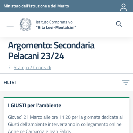
Vai ai contenuti
Vai al menu di navigazione
Vai al footer
Ministero dell'Istruzione e del Merito
Istituto Comprensivo
"Rita Levi-Montalcini"
Argomento: Secondaria
Pelacani 23/24
Stampa / Condividi
FILTRI
I GIUSTI per l’ambiente
Giovedì 21 Marzo alle ore 11.20 per la giornata dedicata ai
Giusti dell'ambiente interverranno in collegamento online
Anne de Carbuccia e Jean Fabre.