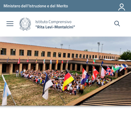
Vai ai contenuti
Vai al menu di navigazione
Vai al footer
Ministero dell'Istruzione e del Merito
Istituto Comprensivo
"Rita Levi-Montalcini"