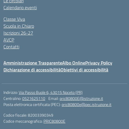
Le circolari
Calendario eventi
Classe Viva
Scuola in Chiaro
Iscrizioni 26-27
AVCP
Contatti
Amministrazione Trasparente
Albo Online
Privacy Policy
Dichiarazione di accessibilità
Obiettivi di accessibilità
Indirizzo:
Via Passo Buole 6, 43015 Noceto (PR)
Centralino:
0521625110
Email:
pric80800E@istruzione.it
Posta elettronica certificata (PEC):
pric80800e@pec.istruzione.it
Codice fiscale: 82003390349
Codice meccanografico:
PRIC80800E