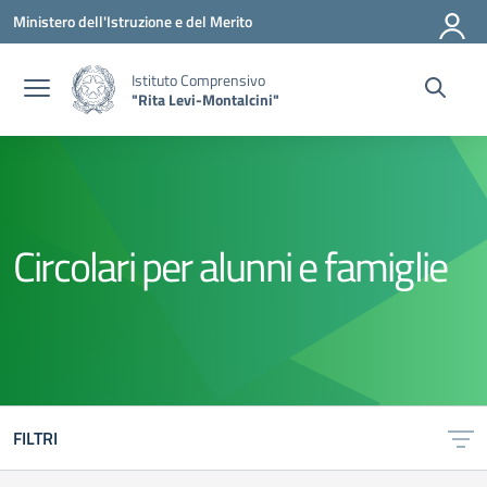
Vai ai contenuti
Vai al menu di navigazione
Vai al footer
Ministero dell'Istruzione e del Merito
Istituto Comprensivo
"Rita Levi-Montalcini"
Circolari per alunni e famiglie
FILTRI