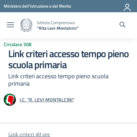
Vai ai contenuti
Vai al menu di navigazione
Vai al footer
Ministero dell'Istruzione e del Merito
Istituto Comprensivo
"Rita Levi-Montalcini"
Circolare 308
Link criteri accesso tempo pieno
scuola primaria
Link criteri accesso tempo pieno scuola
primaria
I.C. "R. LEVI MONTALCINI"
Link criteri 40 ore