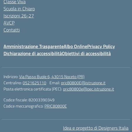
Classe Viva
Scuola in Chiaro
Iscrizioni 26-27
AVCP
Contatti
Amministrazione Trasparente
Albo Online
Privacy Policy
Dichiarazione di accessibilità
Obiettivi di accessibilità
Indirizzo:
Via Passo Buole 6, 43015 Noceto (PR)
Centralino:
0521625110
Email:
pric80800E@istruzione.it
Posta elettronica certificata (PEC):
pric80800e@pec.istruzione.it
Codice fiscale: 82003390349
Codice meccanografico:
PRIC80800E
Idea e progetto di Designers Italia