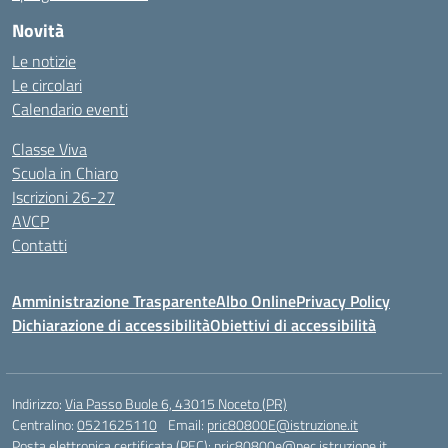
Novità
Le notizie
Le circolari
Calendario eventi
Classe Viva
Scuola in Chiaro
Iscrizioni 26-27
AVCP
Contatti
Amministrazione Trasparente
Albo Online
Privacy Policy
Dichiarazione di accessibilità
Obiettivi di accessibilità
Indirizzo:
Via Passo Buole 6, 43015 Noceto (PR)
Centralino:
0521625110
Email:
pric80800E@istruzione.it
Posta elettronica certificata (PEC):
pric80800e@pec.istruzione.it