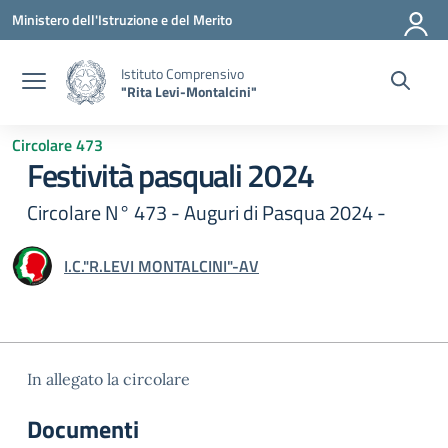
Vai ai contenuti
Vai al menu di navigazione
Vai al footer
Ministero dell'Istruzione e del Merito
Istituto Comprensivo
"Rita Levi-Montalcini"
Circolare 473
Festività pasquali 2024
Circolare N° 473 - Auguri di Pasqua 2024 -
I.C."R.LEVI MONTALCINI"-AV
In allegato la circolare
Documenti