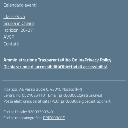
Calendario eventi
Classe Viva
Scuola in Chiaro
Iscrizioni 26-27
AVCP
Contatti
Amministrazione Trasparente
Albo Online
Privacy Policy
Dichiarazione di accessibilità
Obiettivi di accessibilità
Indirizzo:
Via Passo Buole 6, 43015 Noceto (PR)
Centralino:
0521625110
Email:
pric80800E@istruzione.it
Posta elettronica certificata (PEC):
pric80800e@pec.istruzione.it
Codice fiscale: 82003390349
Codice meccanografico:
PRIC80800E