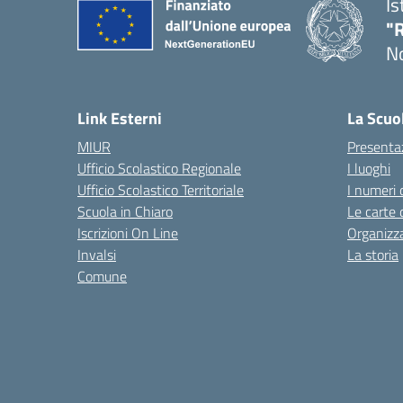
Is
"R
N
Link Esterni
La Scuo
MIUR
Presenta
Ufficio Scolastico Regionale
I luoghi
Ufficio Scolastico Territoriale
I numeri 
Scuola in Chiaro
Le carte 
Iscrizioni On Line
Organizz
Invalsi
La storia
Comune