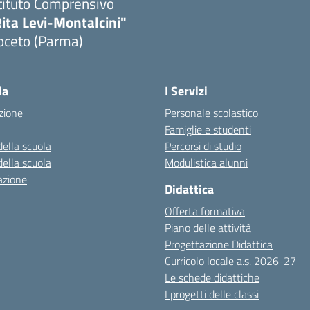
tituto Comprensivo
ita Levi-Montalcini"
oceto (Parma)
la
I Servizi
zione
Personale scolastico
Famiglie e studenti
della scuola
Percorsi di studio
della scuola
Modulistica alunni
azione
Didattica
Offerta formativa
Piano delle attività
Progettazione Didattica
Curricolo locale a.s. 2026-27
Le schede didattiche
I progetti delle classi