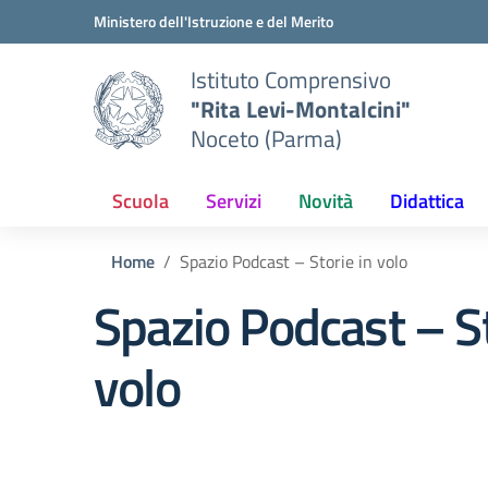
Vai ai contenuti
Vai al menu di navigazione
Vai al footer
Ministero dell'Istruzione e del Merito
Istituto Comprensivo
"Rita Levi-Montalcini"
Noceto (Parma)
Scuola
Servizi
Novità
Didattica
Home
Spazio Podcast – Storie in volo
Spazio Podcast – St
volo