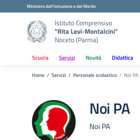
Vai ai contenuti
Vai al menu di navigazione
Vai al footer
Ministero dell'Istruzione e del Merito
Istituto Comprensivo
"Rita Levi-Montalcini"
Noceto (Parma)
Scuola
Servizi
Novità
Didattica
Home
Servizi
Personale scolastico
Noi PA
Noi PA
Noi PA