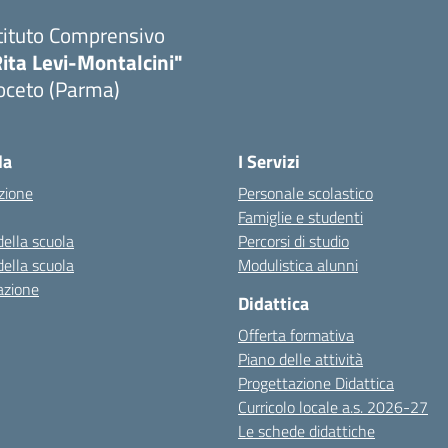
tituto Comprensivo
ita Levi-Montalcini"
oceto (Parma)
la
I Servizi
zione
Personale scolastico
Famiglie e studenti
della scuola
Percorsi di studio
della scuola
Modulistica alunni
azione
Didattica
Offerta formativa
Piano delle attività
Progettazione Didattica
Curricolo locale a.s. 2026-27
Le schede didattiche