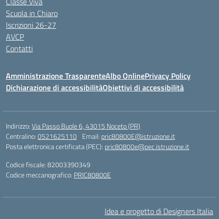
Classe Viva
Scuola in Chiaro
Iscrizioni 26-27
AVCP
Contatti
Amministrazione Trasparente
Albo Online
Privacy Policy
Dichiarazione di accessibilità
Obiettivi di accessibilità
Indirizzo:
Via Passo Buole 6, 43015 Noceto (PR)
Centralino:
0521625110
Email:
pric80800E@istruzione.it
Posta elettronica certificata (PEC):
pric80800e@pec.istruzione.it
Codice fiscale: 82003390349
Codice meccanografico:
PRIC80800E
Idea e progetto di Designers Italia