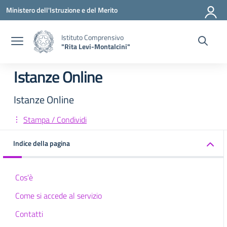
Vai ai contenuti
Vai al menu di navigazione
Vai al footer
Ministero dell'Istruzione e del Merito
Istituto Comprensivo
"Rita Levi-Montalcini"
Istanze Online
Istanze Online
Stampa / Condividi
Indice della pagina
Cos'è
Come si accede al servizio
Contatti