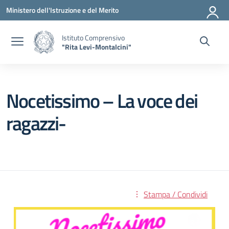
Vai ai contenuti
Vai al menu di navigazione
Vai al footer
Ministero dell'Istruzione e del Merito
Istituto Comprensivo
"Rita Levi-Montalcini"
Nocetissimo – La voce dei
ragazzi-
Stampa / Condividi