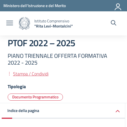
Vai ai contenuti
Vai al menu di navigazione
Vai al footer
Ministero dell'Istruzione e del Merito
Istituto Comprensivo
"Rita Levi-Montalcini"
PTOF 2022 – 2025
PIANO TRIENNALE OFFERTA FORMATIVA
2022 - 2025
Stampa / Condividi
Tipologia
Documento Programmatico
Indice della pagina