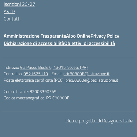
Iscrizioni 26-27
AVCP
Contatti
Amministrazione Trasparente
Albo Online
Privacy Policy
Dichiarazione di accessibilità
Obiettivi di accessibilità
Indirizzo:
Via Passo Buole 6, 43015 Noceto (PR)
Centralino:
0521625110
Email:
pric80800E@istruzione.it
Posta elettronica certificata (PEC):
pric80800e@pec.istruzione.it
Codice fiscale: 82003390349
Codice meccanografico:
PRIC80800E
Idea e progetto di Designers Italia