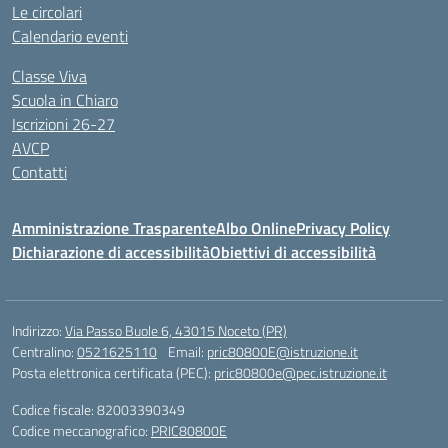
Le circolari
Calendario eventi
Classe Viva
Scuola in Chiaro
Iscrizioni 26-27
AVCP
Contatti
Amministrazione Trasparente
Albo Online
Privacy Policy
Dichiarazione di accessibilità
Obiettivi di accessibilità
Indirizzo:
Via Passo Buole 6, 43015 Noceto (PR)
Centralino:
0521625110
Email:
pric80800E@istruzione.it
Posta elettronica certificata (PEC):
pric80800e@pec.istruzione.it
Codice fiscale: 82003390349
Codice meccanografico:
PRIC80800E