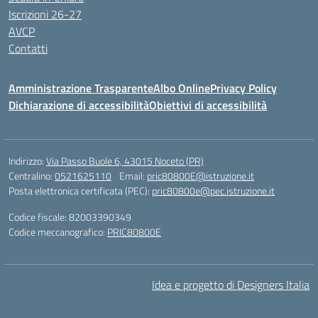
Iscrizioni 26-27
AVCP
Contatti
Amministrazione Trasparente
Albo Online
Privacy Policy
Dichiarazione di accessibilità
Obiettivi di accessibilità
Indirizzo:
Via Passo Buole 6, 43015 Noceto (PR)
Centralino:
0521625110
Email:
pric80800E@istruzione.it
Posta elettronica certificata (PEC):
pric80800e@pec.istruzione.it
Codice fiscale: 82003390349
Codice meccanografico:
PRIC80800E
Idea e progetto di Designers Italia